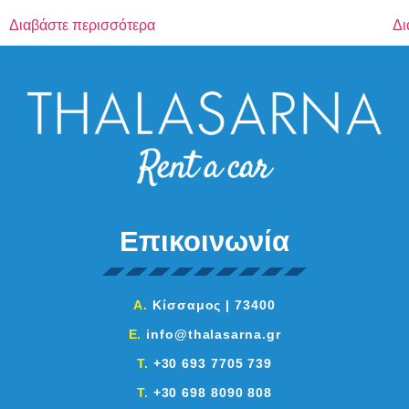
Διαβάστε περισσότερα
Δι
Επικοινωνία
A.
Κίσσαμος | 73400
E.
info@thalasarna.gr
T.
+30 693 7705 739
T.
+30 698 8090 808