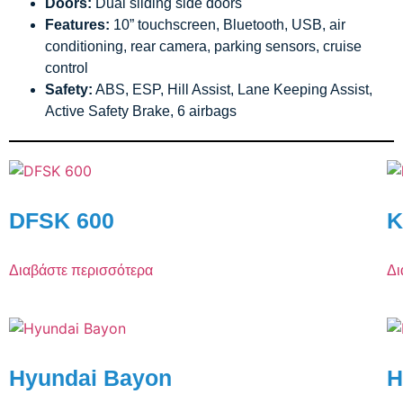
Doors:
Dual sliding side doors
Features:
10” touchscreen, Bluetooth, USB, air
conditioning, rear camera, parking sensors, cruise
control
Safety:
ABS, ESP, Hill Assist, Lane Keeping Assist,
Active Safety Brake, 6 airbags
DFSK 600
K
Διαβάστε περισσότερα
Δι
Hyundai Bayon
H